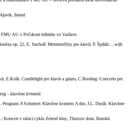
kjavik, Island
v FMU AU v Poľskom inštitúte vo Varšave.
lonéza op. 22, E. Suchoň: Metamorfózy pre klavír, P. Špilák:…with
r, E.Krák: Candlelight pre klavír a gitaru, C.Booling: Concerto pre
rg – klavírne kvintetá
Program: F.Schubert: Klavírne kvinteto A dur, J.L. Dusík: Klavírne
á.; Koncert v rámci cyklu Zelené tóny, Thurzov dom, Banská