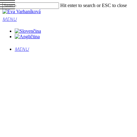
Skip
Hit enter to search or ESC to close
to
Close
main
Search
MENU
content
MENU