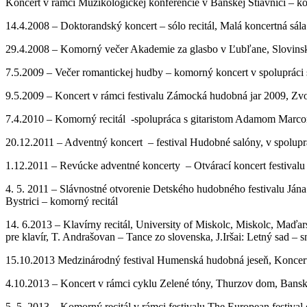
Koncert v rámci Muzikologickej konferencie v Banskej Štiavnici – 
14.4.2008 – Doktorandský koncert – sólo recitál, Malá koncertná sál
29.4.2008 – Komorný večer Akademie za glasbo v Ľubľane, Slovinsk
7.5.2009 – Večer romantickej hudby – komorný koncert v spolupráci
9.5.2009 – Koncert v rámci festivalu Zámocká hudobná jar 2009, Zvo
7.4.2010 – Komorný recitál -spolupráca s gitaristom Adamom Marcom
20.12.2011 – Adventný koncert – festival Hudobné salóny, v spolu
1.12.2011 – Revúcke adventné koncerty – Otvárací koncert festiva
4. 5. 2011 – Slávnostné otvorenie Detského hudobného festivalu Ján
Bystrici – komorný recitál
14. 6.2013 – Klavírny recitál, University of Miskolc, Miskolc, Maďars
pre klavír, T. Andrašovan – Tance zo slovenska, J.Iršai: Letný sad – s
15.10.2013 Medzinárodný festival Humenská hudobná jeseň, Koncertn
4.10.2013 – Koncert v rámci cyklu Zelené tóny, Thurzov dom, Bansk
5. 5. 2013 – Komorný recitál v rámci festivalu The European festi