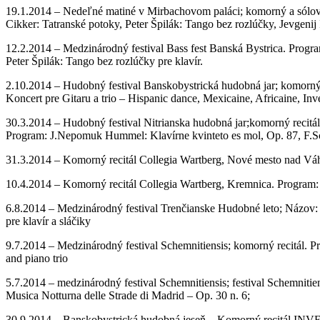
19.1.2014 – Nedeľné matiné v Mirbachovom paláci; komorný a sólový re
Cikker: Tatranské potoky, Peter Špilák: Tango bez rozlúčky, Jevgenij I
12.2.2014 – Medzinárodný festival Bass fest Banská Bystrica. Program
Peter Špilák: Tango bez rozlúčky pre klavír.
2.10.2014
–
Hudobný festival Banskobystrická hudobná jar; komorný r
Koncert pre Gitaru a trio – Hispanic dance, Mexicaine, Africaine, Inve
30.3.2014 – Hudobný festival Nitrianska hudobná jar;komorný recitál 
Program: J.Nepomuk Hummel: Klavírne kvinteto es mol, Op. 87, F.Sch
31.3.2014 – Komorný recitál Collegia Wartberg, Nové mesto nad Váh
10.4.2014 – Komorný recitál Collegia Wartberg, Kremnica. Program: 
6.8.2014 – Medzinárodný festival Trenčianske Hudobné leto; Názov: 
pre klavír a sláčiky
9.7.2014 – Medzinárodný festival Schemnitiensis; komorný recitál. Pro
and piano trio
5.7.2014 – medzinárodný festival Schemnitiensis; festival Schemnitien
Musica Notturna delle Strade di Madrid – Op. 30 n. 6;
30.9.2014 – Banskobystrická hudobná jeseň – Komorný recitál