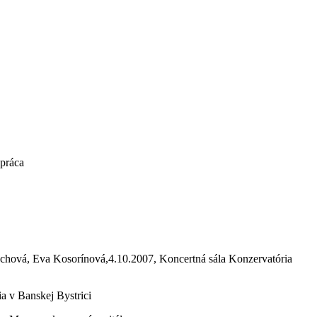
upráca
lechová, Eva Kosorínová,4.10.2007, Koncertná sála Konzervatória
a v Banskej Bystrici