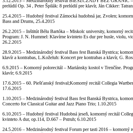
3.12.2015 – Medzinárodný festival BIESZCZADY BEZ GRANIC – medzin
prelúdií Op. 34 , Peter Špilák: 8 prelúdií pre klavír, Ján Cikker: Tatr
25.4.2015 – Hudobný festival Zámocká hudobná jar, Zvolen; komorný r
Bass and Drums, 25.4.2015
26.2.2015 – Inštitút Bélu Bartóka – Miskolc university, komorný recitá
Program: J. N. Hummel: Klavírne kvinteto Es dur pre husle, violu, vio
26.2.2015
28.9.2015 – Medzinárodný festival Bass fest Banská Bystrica; komorný
klavír a kontrabas, L.Koželuh: Koncert pre kontrabas a klavír, G. R
6.9.2015 – Komorný polorecitál – Mariánsky kostol v Trenčíne. Progr
klavír; 6.9.2015
17.6.2015 – 60. Piešťanský festival;Komorný recitál Collegia Wartber
17.6.2015
1.10.2015 – Medzinárodný festival Bass fest Banská Bystrica, komorn
Concerto for Classical Guitar and Jazz Piano Trio; 1.10.2015
6.10.2015 – Hudobný festival Hudobná jeseň, komorný recitál Collegia
kvinteto A dur, op.114, D.667 – Pstruh; 6.10.2015
24.5.2016 – Medzinárodný festival Forum per tasti 2016 – komorný r