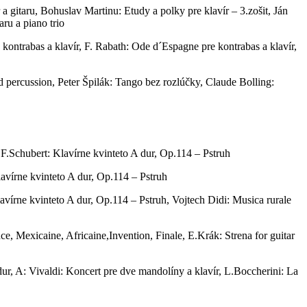
 gitaru, Bohuslav Martinu: Etudy a polky pre klavír – 3.zošit, Ján
aru a piano trio
kontrabas a klavír, F. Rabath: Ode d´Espagne pre kontrabas a klavír,
 percussion, Peter Špilák: Tango bez rozlúčky, Claude Bolling:
Schubert: Klavírne kvinteto A dur, Op.114 – Pstruh
vírne kvinteto A dur, Op.114 – Pstruh
írne kvinteto A dur, Op.114 – Pstruh, Vojtech Didi: Musica rurale
e, Mexicaine, Africaine,Invention, Finale, E.Krák: Strena for guitar
dur, A: Vivaldi: Koncert pre dve mandolíny a klavír, L.Boccherini: La