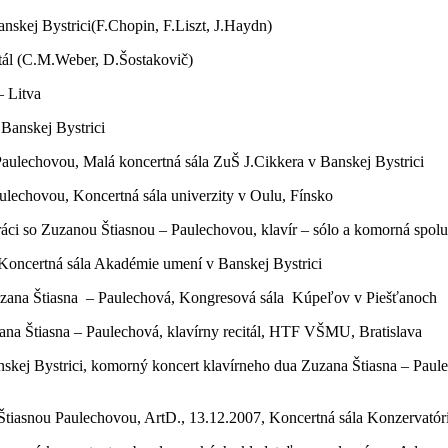
nskej Bystrici(F.Chopin, F.Liszt, J.Haydn)
tál (C.M.Weber, D.Šostakovič)
– Litva
Banskej Bystrici
aulechovou, Malá koncertná sála ZuŠ J.Cikkera v Banskej Bystrici
ulechovou, Koncertná sála univerzity v Oulu, Fínsko
ci so Zuzanou Štiasnou – Paulechovou, klavír – sólo a komorná spol
 Koncertná sála Akadémie umení v Banskej Bystrici
zana Štiasna – Paulechová, Kongresová sála Kúpeľov v Piešťanoch
na Štiasna – Paulechová, klavírny recitál, HTF VŠMU, Bratislava
anskej Bystrici, komorný koncert klavírneho dua Zuzana Štiasna – Pau
Štiasnou Paulechovou, ArtD., 13.12.2007, Koncertná sála Konzervatóri