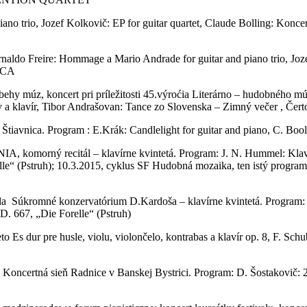
o trio, Jozef Kolkovič: EP for guitar quartet, Claude Bolling: Koncert
reire: Hommage a Mario Andrade for guitar and piano trio, Jozef Ko
ADCA
hy múz, koncert pri príležitosti 45.výroćia Literárno – hudobného m
ev a klavír, Tibor Andrašovan: Tance zo Slovenska – Zimný večer , Čert
vnica. Program : E.Krák: Candlelight for guitar and piano, C. Booling
ý recitál – klavírne kvintetá. Program: J. N. Hummel: Klavírne kv
relle“ (Pstruh); 10.3.2015, cyklus SF Hudobná mozaika, ten istý prog
la Súkromné konzervatórium D.Kardoša – klavírne kvintetá. Program: J
 D. 667, „Die Forelle“ (Pstruh)
 Es dur pre husle, violu, violončelo, kontrabas a klavír op. 8, F. Schu
Koncertná sieň Radnice v Banskej Bystrici. Program: D. Šostakovič: 24 p