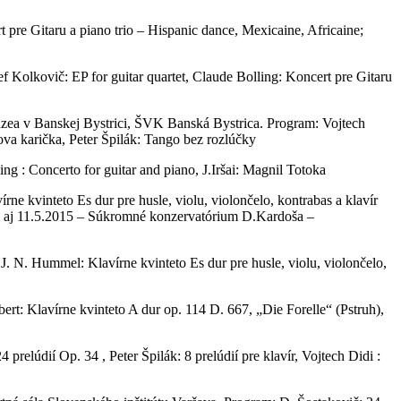
 pre Gitaru a piano trio – Hispanic dance, Mexicaine, Africaine;
lkovič: EP for guitar quartet, Claude Bolling: Koncert pre Gitaru
úzea v Banskej Bystrici, ŠVK Banská Bystrica. Program: Vojtech
ova karička, Peter Špilák: Tango bez rozlúčky
 : Concerto for guitar and piano, J.Iršai: Magnil Totoka
inteto Es dur pre husle, violu, violončelo, kontrabas a klavír
ram aj 11.5.2015 – Súkromné konzervatórium D.Kardoša –
. N. Hummel: Klavírne kvinteto Es dur pre husle, violu, violončelo,
bert: Klavírne kvinteto A dur op. 114 D. 667, „Die Forelle“ (Pstruh),
relúdií Op. 34 , Peter Špilák: 8 prelúdií pre klavír, Vojtech Didi :