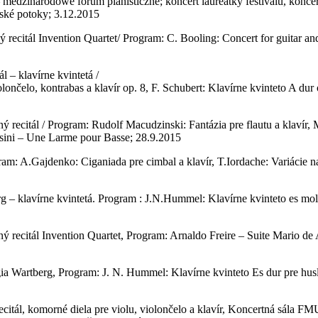
arodowe forum pianisticzne; koncert laureátky festivalu, koncertná
anské potoky; 3.12.2015
ecitál Invention Quartet/ Program: C. Booling: Concert for guitar and
l – klavírne kvintetá /
lončelo, kontrabas a klavír op. 8, F. Schubert: Klavírne kvinteto A dur 
 recitál / Program: Rudolf Macudzinski: Fantázia pre flautu a klavír,
ossini – Une Larme pour Basse; 28.9.2015
am: A.Gajdenko: Ciganiada pre cimbal a klavír, T.Iordache: Variácie na
g – klavírne kvintetá. Program : J.N.Hummel: Klavírne kvinteto es mol.
ý recitál Invention Quartet, Program: Arnaldo Freire – Suite Mario de
 Wartberg, Program: J. N. Hummel: Klavírne kvinteto Es dur pre husle, 
ecitál, komorné diela pre violu, violončelo a klavír, Koncertná sála