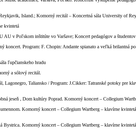
Reykjavik, Island.; Komorný recitál – Koncertná sála University of Rey
e kvintetá
U AU v Poľskom inštitúte vo Varšave; Koncert pedagógov a študento
ý koncert. Program: F. Chopin: Andante spianato a veľká brilantná po
sála ľupčianskeho hradu
rný a sólový recitál.
 Lagonegro, Taliansko / Program: J.Cikker: Tatranské potoky pre klaví
obná jeseň , Dom kultúry Poprad. Komorný koncert – Collegium Wartbe
umennom. Komorný koncert – Collegium Wartberg – klavírne kvintetá. 
á Bystrica. Komorný koncert – Collegium Wartberg – klavírne kvintet
.