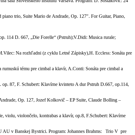
 sála Slovenského inštitútu Varšava. Program: D. Šostakovič: 24
 piano trio, Suite Mario de Andrade, Op. 127″. For Guitar, Piano,
op. 114 D. 667, „Die Forelle“ (Pstruh);V.Didi: Musica rurale;
 M.Vilec: Na rozhľadni (z cyklu Letné Zápisky),H. Eccless: Sonáta pre
 rumuskú tému pre cimbal a klavír, A.Conti: Sonáta pre cimbal a
 op. 87, F. Schubert: Klavírne kvinteto A dur Pstruh D.667, op.114,
 Andrade, Op. 127, Jozef Kolkovič – EP Suite, Claude Bolling –
violu, violončelo, kontrabas a klavír, op.8, F.Schubert: Klavírne
 FMU AU v Banskej Bystrici. Program: Johannes Brahms: Trio V pre