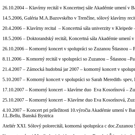
26.10.2004 – Klavírny recitál v Koncertnej sále Akadémie umení v Ba
14.5.2006, Galéria M.A.Bazovského v Trenčíne, sólový klavírny reci
20.4.2006 – Klavírny recital – Koncertná sála univerzity v Kleipede 
18.5.2006 – Doktorandský recitál, Koncertná sála Akadémie umení v 
26.10.2006 – Komorný koncert v spolupráci so Zuzanou Štiasnou – P
8.11.2006 – Komorný recitál v spolupráci so Zuzanou – Štiasnou –Pa
21.4.2007 – Zámocká hudobná jar 2007 – komorný koncert v spoluprá
5.10.2007 – Komorný koncert v spolupráci so Sarah Meredith- spev,
17.10.2007 – Komorný koncert – klavírne duo Eva Kosorínová – Zu
25.10.2007 – Komorný koncert – Klavírne duo Eva Kosorínová, Zuza
4.10.2007 – Koncert pri príležitosti 10.výročia Akadémie umení v B
J.L.Bellu, Banská Bystrica
Ateliér XXI. Sólový polorecitál, komorná spolupráca c doc.Zuzanou 