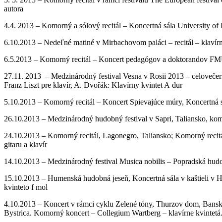
autora
4.4. 2013 – Komorný a sólový recitál – Koncertná sála University of 
6.10.2013 – Nedeľné matiné v Mirbachovom paláci – recitál – klavírn
6.5.2013 – Komorný recitál – Koncert pedagógov a doktorandov FM
27.11. 2013 – Medzinárodný festival Vesna v Rosii 2013 – celovečern
Franz Liszt pre klavír, A. Dvořák: Klavírny kvintet A dur
5.10.2013 – Komorný recitál – Koncert Spievajúce múry, Koncertná 
26.10.2013 – Medzinárodný hudobný festival v Sapri, Taliansko, komo
24.10.2013 – Komorný recitál, Lagonegro, Taliansko; Komorný recitál,
gitaru a klavír
14.10.2013 – Medzinárodný festival Musica nobilis – Popradská hud
15.10.2013 – Humenská hudobná jeseň, Koncertná sála v kaštieli v H
kvinteto f mol
4.10.2013 – Koncert v rámci cyklu Zelené tóny, Thurzov dom, Bansk
Bystrica. Komorný koncert – Collegium Wartberg – klavírne kvintetá