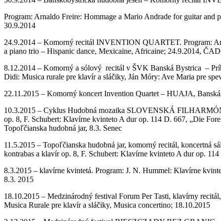
Program: Arnaldo Freire: Hommage a Mario Andrade for guitar and pian
30.9.2014
24.9.2014 – Komorný recitál INVENTION QUARTET. Program: Arnaldo F
a piano trio – Hispanic dance, Mexicaine, Africaine; 24.9.2014, Č
8.12.2014 – Komorný a sólový recitál v ŠVK Banská Bystrica – Príbe
Didi: Musica rurale pre klavír a sláčiky, Ján Móry: Ave Maria pre sp
22.11.2015 – Komorný koncert Invention Quartet – HUAJA, Banská Štia
10.3.2015 – Cyklus Hudobná mozaika SLOVENSKÁ FILHARMÓNIA, komorn
op. 8, F. Schubert: Klavírne kvinteto A dur op. 114 D. 667, „Die Fo
Topoľčianska hudobná jar, 8.3. Senec
11.5.2015 – Topoľčianska hudobná jar, komorný recitál, koncertná sá
kontrabas a klavír op. 8, F. Schubert: Klavírne kvinteto A dur op. 114
8.3.2015 – klavírne kvintetá. Program: J. N. Hummel: Klavírne kvinteto
8.3. 2015
18.10.2015 – Medzinárodný festival Forum Per Tasti, klavírny recitál, 
Musica Rurale pre klavír a sláčiky, Musica concertino; 18.10.2015