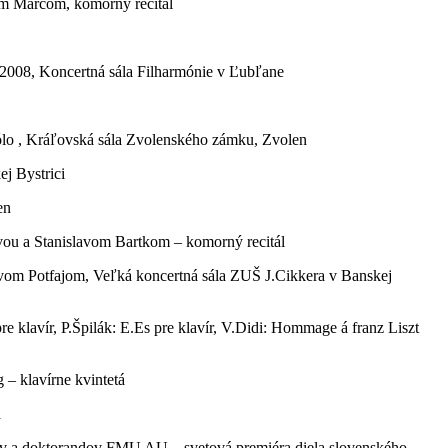
om Marcom, komorný recitál
2008, Koncertná sála Filharmónie v Ľubľane
sólo , Kráľovská sála Zvolenského zámku, Zvolen
j Bystrici
en
vou a Stanislavom Bartkom – komorný recitál
lavom Potfajom, Veľká koncertná sála ZUŠ J.Cikkera v Banskej
re klavír, P.Špilák: E.Es pre klavír, V.Didi: Hommage á franz Liszt
– klavírne kvintetá
á
gov a doktorandov FMU AU – svetová premiéra diela slovenského