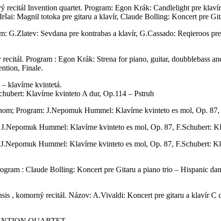
citál Invention quartet. Program: Egon Krák: Candlelight pre klavír a
ršai: Magnil totoka pre gitaru a klavír, Claude Bolling: Koncert pre Git
: G.Zlatev: Sevdana pre kontrabas a klavír, G.Cassado: Reqieroos pre 
ecitál. Program : Egon Krák: Strena for piano, guitar, doubblebass and
ntion, Finale.
– klavírne kvintetá.
ubert: Klavírne kvinteto A dur, Op.114 – Pstruh
om; Program: J.Nepomuk Hummel: Klavírne kvinteto es mol, Op. 87, F.
J.Nepomuk Hummel: Klavírne kvinteto es mol, Op. 87, F.Schubert: Kla
J.Nepomuk Hummel: Klavírne kvinteto es mol, Op. 87, F.Schubert: Klav
gram : Claude Bolling: Koncert pre Gitaru a piano trio – Hispanic danc
sis , komorný recitál. Názov: A.Vivaldi: Koncert pre gitaru a klavír C 
 INVENTION QUARTET