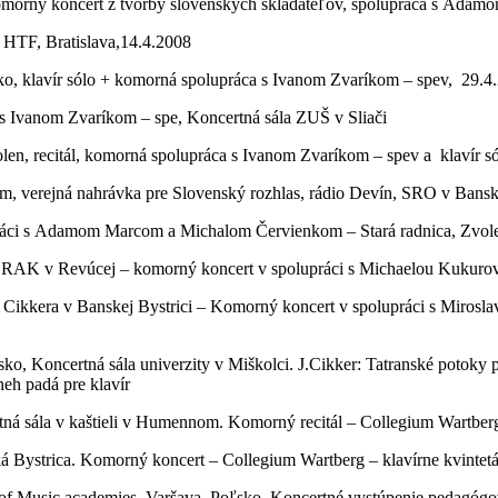
komorný koncert z tvorby slovenských skladateľov, spolupráca s Adam
a HTF, Bratislava,14.4.2008
o, klavír sólo + komorná spolupráca s Ivanom Zvaríkom – spev, 29.4.
 s Ivanom Zvaríkom – spe, Koncertná sála ZUŠ v Sliači
len, recitál, komorná spolupráca s Ivanom Zvaríkom – spev a klavír 
, verejná nahrávka pre Slovenský rozhlas, rádio Devín, SRO v Banske
práci s Adamom Marcom a Michalom Červienkom – Stará radnica, Zvol
lu RAK v Revúcej – komorný koncert v spolupráci s Michaelou Kukuro
a Cikkera v Banskej Bystrici – Komorný koncert v spolupráci s Miros
ko, Koncertná sála univerzity v Miškolci. J.Cikker: Tatranské potoky p
neh padá pre klavír
á sála v kaštieli v Humennom. Komorný recitál – Collegium Wartberg 
á Bystrica. Komorný koncert – Collegium Wartberg – klavírne kvintet
val of Music academies, Varšava, Poľsko. Koncertné vystúpenie pedagó