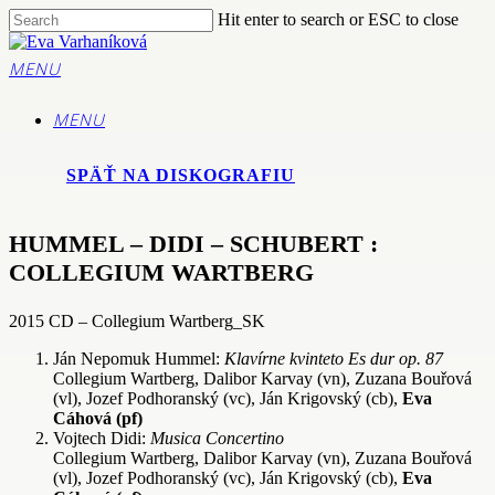
Skip
Hit enter to search or ESC to close
to
Close
main
Search
MENU
content
MENU
SPÄŤ NA DISKOGRAFIU
HUMMEL – DIDI – SCHUBERT :
COLLEGIUM WARTBERG
2015 CD – Collegium Wartberg_SK
Ján Nepomuk Hummel:
Klavírne kvinteto Es dur op. 87
Collegium Wartberg, Dalibor Karvay (vn), Zuzana Bouřová
(vl), Jozef Podhoranský (vc), Ján Krigovský (cb),
Eva
Cáhová (pf)
Vojtech Didi:
Musica Concertino
Collegium Wartberg, Dalibor Karvay (vn), Zuzana Bouřová
(vl), Jozef Podhoranský (vc), Ján Krigovský (cb),
Eva