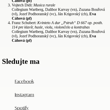
Cáhová (pf)
Vojtech Didi:
Musica rurale
Collegium Wartberg, Dalibor Karvay (vn), Zuzana Bouřová
(vl), Jozef Podhoranský (vc), Ján Krigovský (cb),
Eva
Cáhová (pf)
Franz Schubert:
Kvinteto A dur „Pstruh“ D 667 op. posth.
114 pre klavír, husle, violu, violončelo a kontrabas
Collegium Wartberg, Dalibor Karvay (vn), Zuzana Bouřová
(vl), Jozef Podhoranský (vc), Ján Krigovský (cb),
Eva
Cáhová (pf)
Sledujte ma
Facebook
Instagram
Spotify